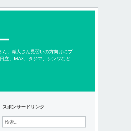
ー
さん、職人さん見習いの方向けにプ
日立、MAX、タジマ、シンワなど
。
スポンサードリンク
検
索: