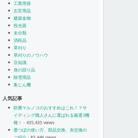
工業用袋
左官用品
建築金物
投光器
未分類
消耗品
草刈り
草刈りのノウハウ
豆知識
身の回り品
除雪用品
集じん機
人気記事
防塵マルノコのおすすめはこれ！？サ
イディング職人さんに選ばれる厳選3機
種！
- 435,435 views
墨つぼの使い方、部品交換、糸交換の
ご紹介
- 83,446 views