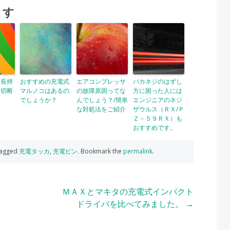
ます
、長持
おすすめの充電式
エアコンプレッサ
バカネジのはずし
な切断
マルノコはあるの
の故障原因ってな
方に困った人には
でしょうか？
んでしょう？/簡単
エンジニアのネジ
な対処法をご紹介
ザウルス（ＲＸ/Ｐ
Ｚ－５９ＲＸ）も
おすすめです。
tagged
充電タッカ
,
充電ピン
. Bookmark the
permalink
.
ＭＡＸとマキタの充電式インパクト
ドライバを比べてみました。
→