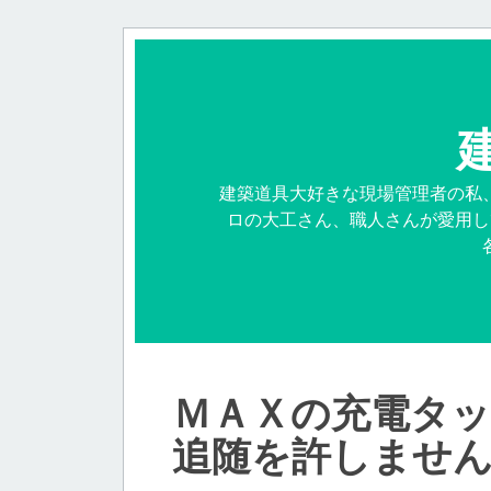
建築道具大好きな現場管理者の私
ロの大工さん、職人さんが愛用し
ＭＡＸの充電タ
追随を許しませ