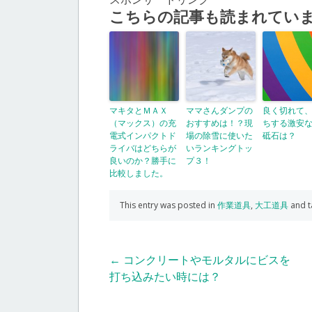
こちらの記事も読まれてい
マキタとＭＡＸ
ママさんダンプの
良く切れて
（マックス）の充
おすすめは！？現
ちする激安
電式インパクトド
場の除雪に使いた
砥石は？
ライバはどちらが
いランキングトッ
良いのか？勝手に
プ３！
比較しました。
This entry was posted in
作業道具
,
大工道具
and 
Post
←
コンクリートやモルタルにビスを
打ち込みたい時には？
navigation