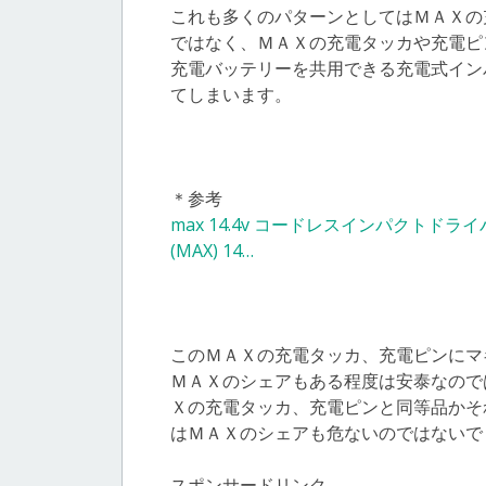
これも多くのパターンとしてはＭＡＸの
ではなく、ＭＡＸの充電タッカや充電ピ
充電バッテリーを共用できる充電式イン
てしまいます。
＊参考
max 14.4v コードレスインパクトドライバ
(MAX) 14…
このＭＡＸの充電タッカ、充電ピンにマ
ＭＡＸのシェアもある程度は安泰なので
Ｘの充電タッカ、充電ピンと同等品かそ
はＭＡＸのシェアも危ないのではないで
スポンサードリンク