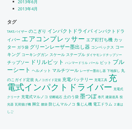
2013年6月
2013年4月
タグ
インパクトドライバ
のこぎり
インパクトドラ
TAKEバイザー
エアコンプレッサー
イバー
エア釘打ち機
カッ
グリーンレーザー墨出し器
ター
コー
ガラ袋
コンベックス
キング
コーキングガン
スケール
ステープル
ダイヤモンドチップソー
ブル
ドリルビット
チップソー
ビット
ハンマードリル
バール
ーシート
マルチツール
ヘルメット
丸
レーザー墨出し器
下地探し
充
充電バッテリー
のこガイド定規
丸ノコガイド定規
充電工具
電式インパクトドライバー
充電式
墨つぼ
充電式マルノコ
土のう袋
クリーナ
切断砥石
巻尺
建築道具
投
脚立
防じんマルノコ
集じん機
電工ドラム
光器
瓦荷揚げ機
腰袋
２連は
しご