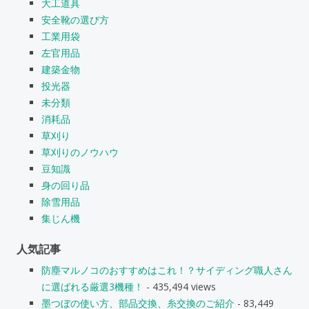
大工道具
安全靴の選び方
工業用袋
左官用品
建築金物
投光器
未分類
消耗品
草刈り
草刈りのノウハウ
豆知識
身の回り品
除雪用品
集じん機
人気記事
防塵マルノコのおすすめはこれ！？サイディング職人さん
に選ばれる厳選3機種！
- 435,494 views
墨つぼの使い方、部品交換、糸交換のご紹介
- 83,449