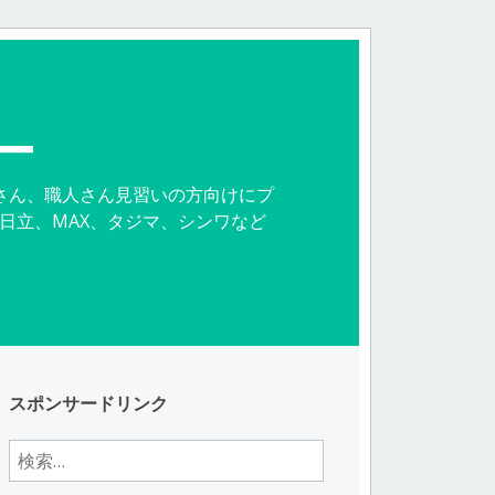
ー
さん、職人さん見習いの方向けにプ
日立、MAX、タジマ、シンワなど
。
スポンサードリンク
検
索: