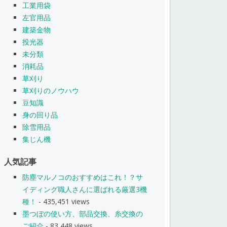
工業用袋
左官用品
建築金物
投光器
未分類
消耗品
草刈り
草刈りのノウハウ
豆知識
身の回り品
除雪用品
集じん機
人気記事
防塵マルノコのおすすめはこれ！？サ
イディング職人さんに選ばれる厳選3機
種！
- 435,451 views
墨つぼの使い方、部品交換、糸交換の
ご紹介
- 83,448 views