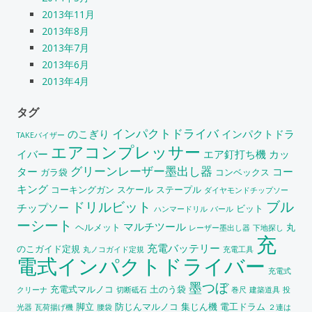
2013年11月
2013年8月
2013年7月
2013年6月
2013年4月
タグ
インパクトドライバ
のこぎり
インパクトドラ
TAKEバイザー
エアコンプレッサー
イバー
エア釘打ち機
カッ
グリーンレーザー墨出し器
ター
コー
ガラ袋
コンベックス
キング
コーキングガン
スケール
ステープル
ダイヤモンドチップソー
ブル
ドリルビット
チップソー
ビット
ハンマードリル
バール
ーシート
マルチツール
ヘルメット
丸
レーザー墨出し器
下地探し
充
充電バッテリー
のこガイド定規
丸ノコガイド定規
充電工具
電式インパクトドライバー
充電式
墨つぼ
充電式マルノコ
土のう袋
クリーナ
切断砥石
巻尺
建築道具
投
脚立
防じんマルノコ
集じん機
電工ドラム
光器
瓦荷揚げ機
腰袋
２連は