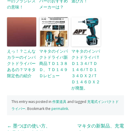
ーのブラシレス
バーのおすすめ
選び方！
の意味！
メーカーは？
えっ！？こんな
マキタのインパ
マキタのインパ
カラーのインパ
クトドライバ新
クトドライバＴ
クトドライバー
商品ＴＤ１３８
Ｄ１３４/ＴＤ
あるの？マキタ
Ｄ、ＴＤ１４９
１４６/ＴＤ１
限定色の紹介
Ｄレビュー
３４ＤＸ２/Ｔ
Ｄ１４６ＤＸ２
が廃盤。
This entry was posted in
作業道具
and tagged
充電式インパクトド
ライバー
. Bookmark the
permalink
.
Post
←
墨つぼの使い方、
マキタの新製品、充電