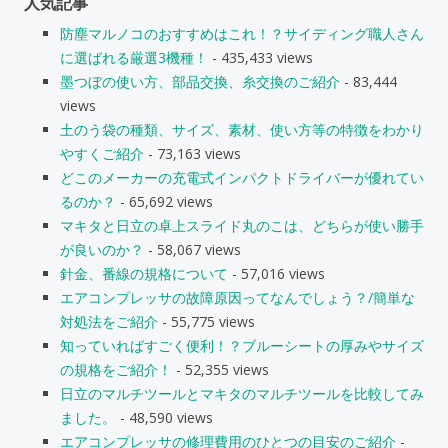
人気記事
防塵マルノコのおすすめはこれ！？サイディング職人さん
に選ばれる厳選3機種！
- 435,433 views
墨つぼの使い方、部品交換、糸交換のご紹介
- 83,444
views
土のう袋の種類、サイズ、素材、使い方等の特徴をわかり
やすくご紹介
- 73,163 views
どこのメーカーの充電式インパクトドライバーが優れてい
るのか？
- 65,692 views
マキタと日立の卓上スライド丸のこは、どちらが使い勝手
が良いのか？
- 58,067 views
針金、番線の規格について
- 57,016 views
エアコンプレッサの故障原因ってなんでしょう？/簡単な
対処法をご紹介
- 55,775 views
知っていればすごく便利！？ブルーシートの厚みやサイズ
の規格をご紹介！
- 52,355 views
日立のマルチツールとマキタのマルチツールを比較してみ
ました。
- 48,590 views
エアコンプレッサの修理費用のひとつの目安のご紹介
-