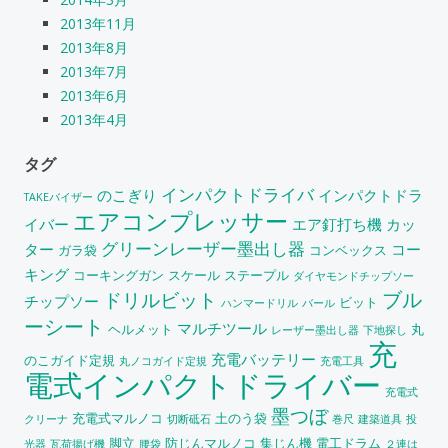
2013年11月
2013年8月
2013年7月
2013年6月
2013年4月
タグ
インパクトドライバ
のこぎり
インパクトドラ
TAKEバイザー
エアコンプレッサー
イバー
エア釘打ち機
カッ
グリーンレーザー墨出し器
ター
コー
ガラ袋
コンベックス
キング
コーキングガン
スケール
ステープル
ダイヤモンドチップソー
ブル
ドリルビット
チップソー
ビット
ハンマードリル
バール
ーシート
マルチツール
ヘルメット
丸
レーザー墨出し器
下地探し
充
充電バッテリー
のこガイド定規
丸ノコガイド定規
充電工具
電式インパクトドライバー
充電式
墨つぼ
充電式マルノコ
土のう袋
クリーナ
切断砥石
巻尺
建築道具
投
脚立
防じんマルノコ
集じん機
電工ドラム
光器
瓦荷揚げ機
腰袋
２連は