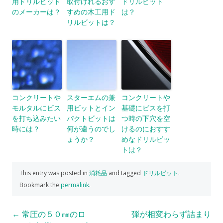
用ドリルビット
取付けれるおす
ドリルビット
のメーカーは？
すめの木工用ド
は？
リルビットは？
コンクリートや
スターエムの兼
コンクリートや
モルタルにビス
用ビットとイン
基礎にビスを打
を打ち込みたい
パクトビットは
つ時の下穴を空
時には？
何が違うのでし
けるのにおすす
ょうか？
めなドリルビッ
トは？
This entry was posted in
消耗品
and tagged
ドリルビット
.
Bookmark the
permalink
.
Post
←
常圧の５０㎜のロ
弾が相変わらず詰まり