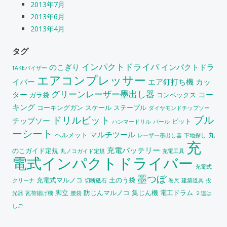
2013年7月
2013年6月
2013年4月
タグ
インパクトドライバ
のこぎり
インパクトドラ
TAKEバイザー
エアコンプレッサー
イバー
エア釘打ち機
カッ
グリーンレーザー墨出し器
ター
コー
ガラ袋
コンベックス
キング
コーキングガン
スケール
ステープル
ダイヤモンドチップソー
ブル
ドリルビット
チップソー
ビット
ハンマードリル
バール
ーシート
マルチツール
ヘルメット
丸
レーザー墨出し器
下地探し
充
充電バッテリー
のこガイド定規
丸ノコガイド定規
充電工具
電式インパクトドライバー
充電式
墨つぼ
充電式マルノコ
土のう袋
クリーナ
切断砥石
巻尺
建築道具
投
脚立
防じんマルノコ
集じん機
電工ドラム
光器
瓦荷揚げ機
腰袋
２連は
しご