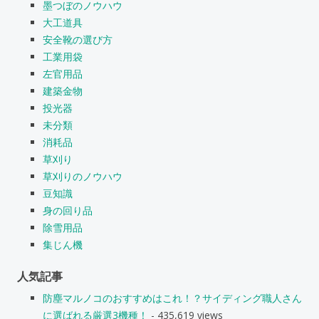
墨つぼのノウハウ
大工道具
安全靴の選び方
工業用袋
左官用品
建築金物
投光器
未分類
消耗品
草刈り
草刈りのノウハウ
豆知識
身の回り品
除雪用品
集じん機
人気記事
防塵マルノコのおすすめはこれ！？サイディング職人さん
に選ばれる厳選3機種！
- 435,619 views