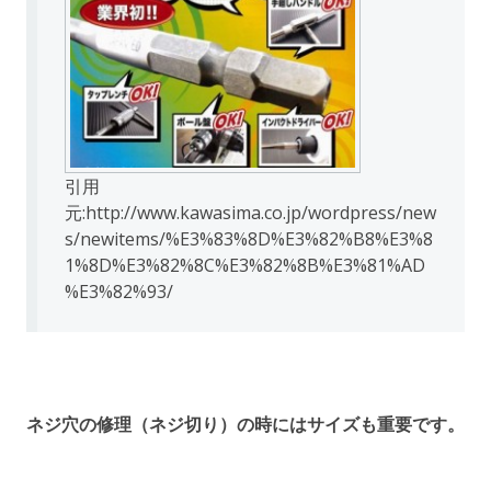
引用
元:http://www.kawasima.co.jp/wordpress/new
s/newitems/%E3%83%8D%E3%82%B8%E3%8
1%8D%E3%82%8C%E3%82%8B%E3%81%AD
%E3%82%93/
ネジ穴の修理（ネジ切り）の時にはサイズも重要です。