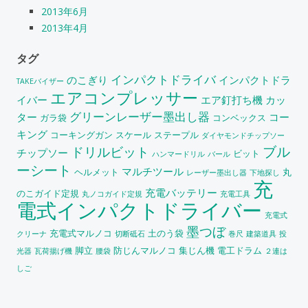
2013年6月
2013年4月
タグ
インパクトドライバ
のこぎり
インパクトドラ
TAKEバイザー
エアコンプレッサー
イバー
エア釘打ち機
カッ
グリーンレーザー墨出し器
ター
コー
ガラ袋
コンベックス
キング
コーキングガン
スケール
ステープル
ダイヤモンドチップソー
ブル
ドリルビット
チップソー
ビット
ハンマードリル
バール
ーシート
マルチツール
ヘルメット
丸
レーザー墨出し器
下地探し
充
充電バッテリー
のこガイド定規
丸ノコガイド定規
充電工具
電式インパクトドライバー
充電式
墨つぼ
充電式マルノコ
土のう袋
クリーナ
切断砥石
巻尺
建築道具
投
脚立
防じんマルノコ
集じん機
電工ドラム
光器
瓦荷揚げ機
腰袋
２連は
しご