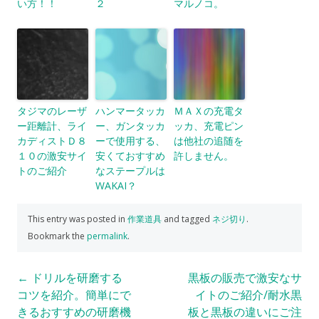
い方！！
２
マルノコ。
タジマのレーザ
ハンマータッカ
ＭＡＸの充電タ
ー距離計、ライ
ー、ガンタッカ
ッカ、充電ピン
カディストＤ８
ーで使用する、
は他社の追随を
１０の激安サイ
安くておすすめ
許しません。
トのご紹介
なステープルは
WAKAI？
This entry was posted in
作業道具
and tagged
ネジ切り
.
Bookmark the
permalink
.
Post
←
ドリルを研磨する
黒板の販売で激安なサ
コツを紹介。簡単にで
イトのご紹介/耐水黒
navigation
きるおすすめの研磨機
板と黒板の違いにご注