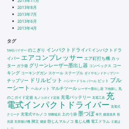
2013年11月
2013年8月
2013年7月
2013年6月
2013年4月
タグ
インパクトドライバ
のこぎり
インパクトドラ
TAKEバイザー
エアコンプレッサー
イバー
エア釘打ち機
カッ
グリーンレーザー墨出し器
ター
コー
ガラ袋
コンベックス
キング
コーキングガン
スケール
ステープル
ダイヤモンドチップソー
ブル
ドリルビット
チップソー
ビット
ハンマードリル
バール
ーシート
マルチツール
ヘルメット
丸
レーザー墨出し器
下地探し
充
充電バッテリー
のこガイド定規
丸ノコガイド定規
充電工具
電式インパクトドライバー
充電式
墨つぼ
充電式マルノコ
土のう袋
クリーナ
切断砥石
巻尺
建築道具
投
脚立
防じんマルノコ
集じん機
電工ドラム
光器
瓦荷揚げ機
腰袋
２連は
しご