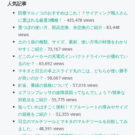
人気記事
防塵マルノコのおすすめはこれ！？サイディング職人さん
に選ばれる厳選3機種！
- 435,478 views
墨つぼの使い方、部品交換、糸交換のご紹介
- 83,448
views
土のう袋の種類、サイズ、素材、使い方等の特徴をわかり
やすくご紹介
- 73,167 views
どこのメーカーの充電式インパクトドライバーが優れてい
るのか？
- 65,692 views
マキタと日立の卓上スライド丸のこは、どちらが使い勝手
が良いのか？
- 58,067 views
針金、番線の規格について
- 57,016 views
エアコンプレッサの故障原因ってなんでしょう？/簡単な
対処法をご紹介
- 55,775 views
知っていればすごく便利！？ブルーシートの厚みやサイズ
の規格をご紹介！
- 52,355 views
日立のマルチツールとマキタのマルチツールを比較してみ
ました。
- 48,591 views