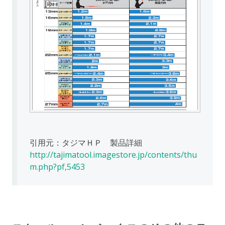
引用元：タジマＨＰ 製品詳細
http://tajimatool.imagestore.jp/contents/thu
m.php?pf,5453