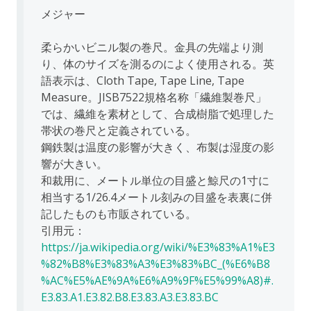
メジャー
柔らかいビニル製の巻尺。金具の先端より測
り、体のサイズを測るのによく使用される。英
語表示は、Cloth Tape, Tape Line, Tape
Measure。JISB7522規格名称「繊維製巻尺」
では、繊維を素材として、合成樹脂で処理した
帯状の巻尺と定義されている。
鋼鉄製は温度の影響が大きく、布製は湿度の影
響が大きい。
和裁用に、メートル単位の目盛と鯨尺の1寸に
相当する1/26.4メートル刻みの目盛を表裏に併
記したものも市販されている。
引用元：
https://ja.wikipedia.org/wiki/%E3%83%A1%E3
%82%B8%E3%83%A3%E3%83%BC_(%E6%B8
%AC%E5%AE%9A%E6%A9%9F%E5%99%A8)#.
E3.83.A1.E3.82.B8.E3.83.A3.E3.83.BC