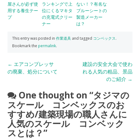
屋さんが必ず使
ランキングで上
ない！？有名な
用する養生テー
位にくるマキタ
ブルーシートの
プ
の充電式クリー
製造メーカー
ナー
は？
This entry was posted in
作業道具
and tagged
コンベックス
.
Bookmark the
permalink
.
Post
←
エアコンプレッサ
建設の安全大会で使わ
の廃棄、処分について
れる人気の粗品、景品
navigation
のご紹介
→
One thought on “
タジマの
スケール コンベックスのお
すすめ/建築現場の職人さんに
人気のスケール コンベック
スとは？
”