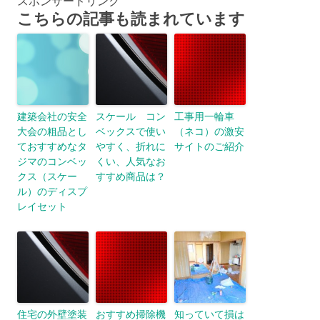
スポンサードリンク
こちらの記事も読まれています
建築会社の安全
スケール コン
工事用一輪車
大会の粗品とし
ベックスで使い
（ネコ）の激安
ておすすめなタ
やすく、折れに
サイトのご紹介
ジマのコンベッ
くい、人気なお
クス（スケー
すすめ商品は？
ル）のディスプ
レイセット
住宅の外壁塗装
おすすめ掃除機
知っていて損は