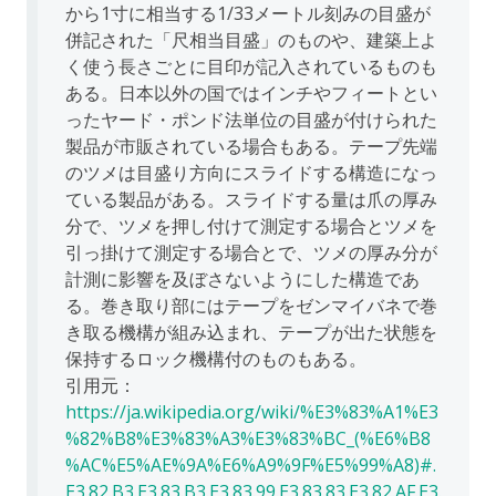
から1寸に相当する1/33メートル刻みの目盛が
併記された「尺相当目盛」のものや、建築上よ
く使う長さごとに目印が記入されているものも
ある。日本以外の国ではインチやフィートとい
ったヤード・ポンド法単位の目盛が付けられた
製品が市販されている場合もある。テープ先端
のツメは目盛り方向にスライドする構造になっ
ている製品がある。スライドする量は爪の厚み
分で、ツメを押し付けて測定する場合とツメを
引っ掛けて測定する場合とで、ツメの厚み分が
計測に影響を及ぼさないようにした構造であ
る。巻き取り部にはテープをゼンマイバネで巻
き取る機構が組み込まれ、テープが出た状態を
保持するロック機構付のものもある。
引用元：
https://ja.wikipedia.org/wiki/%E3%83%A1%E3
%82%B8%E3%83%A3%E3%83%BC_(%E6%B8
%AC%E5%AE%9A%E6%A9%9F%E5%99%A8)#.
E3.82.B3.E3.83.B3.E3.83.99.E3.83.83.E3.82.AF.E3.