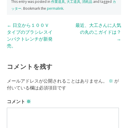
This entry was posted in
作業道具
,
大工道具
,
消耗品
and tagged
カ
ッター
. Bookmark the
permalink
.
Post
←
日立から１００Ｖ
最近、大工さんに人気
タイプのブラシレスイ
の丸のこガイドは？
navigation
ンパクトレンチが新発
→
売。
コメントを残す
メールアドレスが公開されることはありません。
※
が
付いている欄は必須項目です
コメント
※