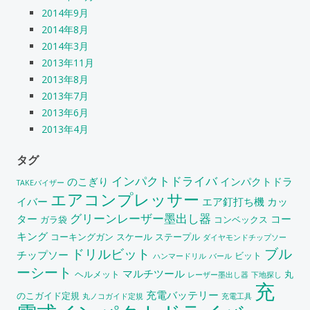
2014年9月
2014年8月
2014年3月
2013年11月
2013年8月
2013年7月
2013年6月
2013年4月
タグ
インパクトドライバ
のこぎり
インパクトドラ
TAKEバイザー
エアコンプレッサー
イバー
エア釘打ち機
カッ
グリーンレーザー墨出し器
ター
コー
ガラ袋
コンベックス
キング
コーキングガン
スケール
ステープル
ダイヤモンドチップソー
ブル
ドリルビット
チップソー
ビット
ハンマードリル
バール
ーシート
マルチツール
ヘルメット
丸
レーザー墨出し器
下地探し
充
充電バッテリー
のこガイド定規
丸ノコガイド定規
充電工具