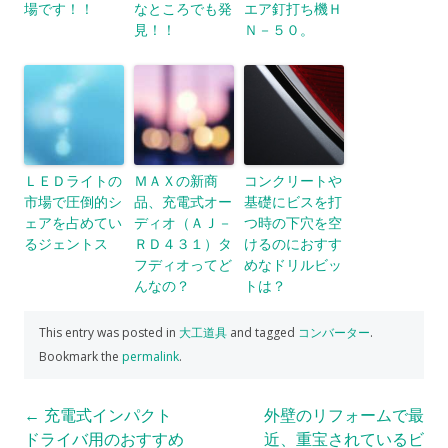
場です！！
なところでも発
エア釘打ち機Ｈ
見！！
Ｎ－５０。
ＬＥＤライトの
ＭＡＸの新商
コンクリートや
市場で圧倒的シ
品、充電式オー
基礎にビスを打
ェアを占めてい
ディオ（ＡＪ－
つ時の下穴を空
るジェントス
ＲＤ４３１）タ
けるのにおすす
フディオってど
めなドリルビッ
んなの？
トは？
This entry was posted in
大工道具
and tagged
コンバーター
.
Bookmark the
permalink
.
Post
←
充電式インパクト
外壁のリフォームで最
ドライバ用のおすすめ
近、重宝されているビ