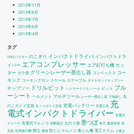
2013年11月
2013年8月
2013年7月
2013年6月
2013年4月
タグ
インパクトドライバ
のこぎり
インパクトドラ
TAKEバイザー
エアコンプレッサー
イバー
エア釘打ち機
カッ
グリーンレーザー墨出し器
ター
コー
ガラ袋
コンベックス
キング
コーキングガン
スケール
ステープル
ダイヤモンドチップソー
ブル
ドリルビット
チップソー
ビット
ハンマードリル
バール
ーシート
マルチツール
ヘルメット
丸
レーザー墨出し器
下地探し
充
充電バッテリー
のこガイド定規
丸ノコガイド定規
充電工具
電式インパクトドライバー
充電式
墨つぼ
充電式マルノコ
土のう袋
クリーナ
切断砥石
巻尺
建築道具
投
脚立
防じんマルノコ
集じん機
電工ドラム
光器
瓦荷揚げ機
腰袋
２連は