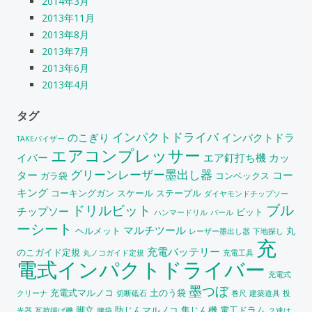
2014年3月
2013年11月
2013年8月
2013年7月
2013年6月
2013年4月
タグ
インパクトドライバ
のこぎり
インパクトドラ
TAKEバイザー
エアコンプレッサー
イバー
エア釘打ち機
カッ
グリーンレーザー墨出し器
ター
コー
ガラ袋
コンベックス
キング
コーキングガン
スケール
ステープル
ダイヤモンドチップソー
ブル
ドリルビット
チップソー
ビット
ハンマードリル
バール
ーシート
マルチツール
ヘルメット
丸
レーザー墨出し器
下地探し
充
充電バッテリー
のこガイド定規
丸ノコガイド定規
充電工具
電式インパクトドライバー
充電式
墨つぼ
充電式マルノコ
土のう袋
クリーナ
切断砥石
巻尺
建築道具
投
脚立
防じんマルノコ
集じん機
電工ドラム
光器
瓦荷揚げ機
腰袋
２連は