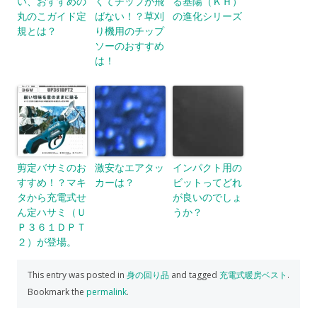
い、おすすめの
くてチップが飛
る基陽（ＫＨ）
丸のこガイド定
ばない！？草刈
の進化シリーズ
規とは？
り機用のチップ
ソーのおすすめ
は！
剪定バサミのお
激安なエアタッ
インパクト用の
すすめ！？マキ
カーは？
ビットってどれ
タから充電式せ
が良いのでしょ
ん定ハサミ（Ｕ
うか？
Ｐ３６１ＤＰＴ
２）が登場。
This entry was posted in
身の回り品
and tagged
充電式暖房ベスト
.
Bookmark the
permalink
.