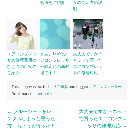
処法をご紹介
サの使い方の説
明
エアコンプレッ
さあ、MAXのエ
大丈夫ですか？
サの修理費用の
アコンプレッサ
ネットで買った
ひとつの目安の
ー限定色の新登
エアコンプレッ
ご紹介
場です！！
サの修理対応
This entry was posted in
大工道具
and tagged
エアコンプレッサー
.
Bookmark the
permalink
.
Post
←
ブルーシートをレ
大丈夫ですか？ネット
ンタルしようと思った
で買ったエアコンプレ
navigation
方、ちょっと待った！
ッサの修理対応
→