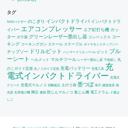
タグ
インパクトドライバ
のこぎり
インパクトドラ
TAKEバイザー
エアコンプレッサー
イバー
エア釘打ち機
カッ
グリーンレーザー墨出し器
ター
コー
ガラ袋
コンベックス
キング
コーキングガン
スケール
ステープル
ダイヤモンドチップソー
ブル
ドリルビット
チップソー
ビット
ハンマードリル
バール
ーシート
マルチツール
ヘルメット
丸
レーザー墨出し器
下地探し
充
充電バッテリー
のこガイド定規
丸ノコガイド定規
充電工具
電式インパクトドライバー
充電式
墨つぼ
充電式マルノコ
土のう袋
クリーナ
切断砥石
巻尺
建築道具
投
脚立
防じんマルノコ
集じん機
電工ドラム
光器
瓦荷揚げ機
腰袋
２連は
しご