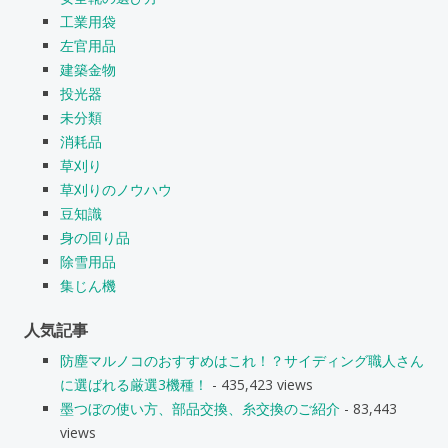
工業用袋
左官用品
建築金物
投光器
未分類
消耗品
草刈り
草刈りのノウハウ
豆知識
身の回り品
除雪用品
集じん機
人気記事
防塵マルノコのおすすめはこれ！？サイディング職人さん
に選ばれる厳選3機種！
- 435,423 views
墨つぼの使い方、部品交換、糸交換のご紹介
- 83,443
views