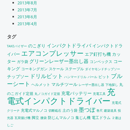
2013年8月
2013年7月
2013年6月
2013年4月
タグ
インパクトドライバ
のこぎり
インパクトドラ
TAKEバイザー
エアコンプレッサー
イバー
エア釘打ち機
カッ
グリーンレーザー墨出し器
ター
コー
ガラ袋
コンベックス
キング
コーキングガン
スケール
ステープル
ダイヤモンドチップソー
ブル
ドリルビット
チップソー
ビット
ハンマードリル
バール
ーシート
マルチツール
ヘルメット
丸
レーザー墨出し器
下地探し
充
充電バッテリー
のこガイド定規
丸ノコガイド定規
充電工具
電式インパクトドライバー
充電式
墨つぼ
充電式マルノコ
土のう袋
クリーナ
切断砥石
巻尺
建築道具
投
脚立
防じんマルノコ
集じん機
電工ドラム
光器
瓦荷揚げ機
腰袋
２連は
しご