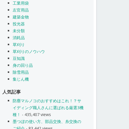
工業用袋
左官用品
建築金物
投光器
未分類
消耗品
草刈り
草刈りのノウハウ
豆知識
身の回り品
除雪用品
集じん機
人気記事
防塵マルノコのおすすめはこれ！？サ
イディング職人さんに選ばれる厳選3機
種！
- 435,407 views
墨つぼの使い方、部品交換、糸交換の
ご紹介
- 83,442 views